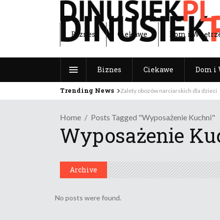
Biznes
Ciekawe
Dom i Wnętrz
Biznes
Ciekawe
Dom i 
Trending News
Zalety obozów narciarskich dla dzieci
Home
Posts Tagged "wyposażenie Kuchni"
Wyposażenie Ku
Archive
No posts were found.