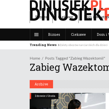
Biznes
Ciekawe
Dom i Wnętrz
Biznes
Ciekawe
Dom i 
Trending News
Zalety obozów narciarskich dla dzieci
Home
Posts Tagged "zabieg Wazektomii"
Zabieg Wazektom
Archive
Zdrowie i Uroda