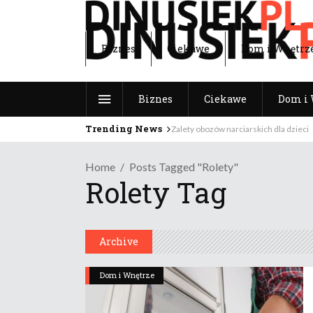
Biznes
Ciekawe
Dom i Wnętrz
Biznes
Ciekawe
Dom i 
Trending News
Zalety obozów narciarskich dla dzieci
Home
Posts Tagged "rolety"
Rolety Tag
Archive
Dom i Wnętrze